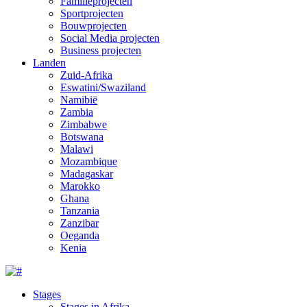
Familieprojecten
Sportprojecten
Bouwprojecten
Social Media projecten
Business projecten
Landen
Zuid-Afrika
Eswatini/Swaziland
Namibië
Zambia
Zimbabwe
Botswana
Malawi
Mozambique
Madagaskar
Marokko
Ghana
Tanzania
Zanzibar
Oeganda
Kenia
Stages
Stages in Afrika