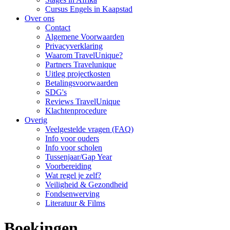
Cursus Engels in Kaapstad
Over ons
Contact
Algemene Voorwaarden
Privacyverklaring
Waarom TravelUnique?
Partners Travelunique
Uitleg projectkosten
Betalingsvoorwaarden
SDG's
Reviews TravelUnique
Klachtenprocedure
Overig
Veelgestelde vragen (FAQ)
Info voor ouders
Info voor scholen
Tussenjaar/Gap Year
Voorbereiding
Wat regel je zelf?
Veiligheid & Gezondheid
Fondsenwerving
Literatuur & Films
Boekingen