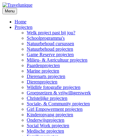
Menu
Home
Projecten
Welk project past bij jou?
Schoolprogramma's
Natuurbehoud cursussen
Natuurbehoud projecten
Game Reserve projecten
Milieu- & Agricultuur projecten
Paardenprojecten
Marine projecten
Dierenarts projecten
Dierenprojecten
Wildlife fotografie projecten
Groepsreizen & vrijwilligerswerk
Christelijke projecten
Sociale- & Community projecten
Girl Empowerment projecten
Kinderopvang projecten
Onderwijsprojecten
Social Work projecten
Medische projecten