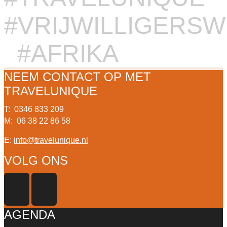
#VRIJWILLIGERS
#AFRIKA
NEEM CONTACT OP MET
TRAVELUNIQUE
T: 0346 833 209
M: 06 38 22 86 58
E:
info@travelunique.nl
VOLG ONS
AGENDA