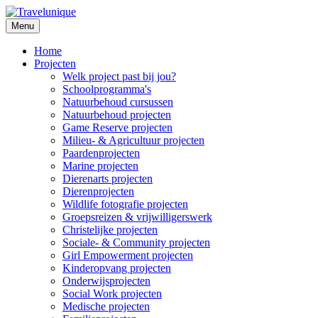
Menu
Home
Projecten
Welk project past bij jou?
Schoolprogramma's
Natuurbehoud cursussen
Natuurbehoud projecten
Game Reserve projecten
Milieu- & Agricultuur projecten
Paardenprojecten
Marine projecten
Dierenarts projecten
Dierenprojecten
Wildlife fotografie projecten
Groepsreizen & vrijwilligerswerk
Christelijke projecten
Sociale- & Community projecten
Girl Empowerment projecten
Kinderopvang projecten
Onderwijsprojecten
Social Work projecten
Medische projecten