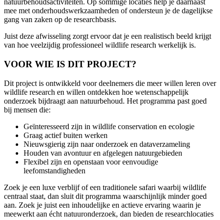
natuurbehoudsactiviteiten. Op sommige locaties help je daarnaast
mee met onderhoudswerkzaamheden of ondersteun je de dagelijkse
gang van zaken op de researchbasis.
Juist deze afwisseling zorgt ervoor dat je een realistisch beeld krijgt
van hoe veelzijdig professioneel wildlife research werkelijk is.
VOOR WIE IS DIT PROJECT?
Dit project is ontwikkeld voor deelnemers die meer willen leren over
wildlife research en willen ontdekken hoe wetenschappelijk
onderzoek bijdraagt aan natuurbehoud. Het programma past goed
bij mensen die:
Geïnteresseerd zijn in wildlife conservation en ecologie
Graag actief buiten werken
Nieuwsgierig zijn naar onderzoek en dataverzameling
Houden van avontuur en afgelegen natuurgebieden
Flexibel zijn en openstaan voor eenvoudige
leefomstandigheden
Zoek je een luxe verblijf of een traditionele safari waarbij wildlife
centraal staat, dan sluit dit programma waarschijnlijk minder goed
aan. Zoek je juist een inhoudelijke en actieve ervaring waarin je
meewerkt aan écht natuuronderzoek, dan bieden de researchlocaties