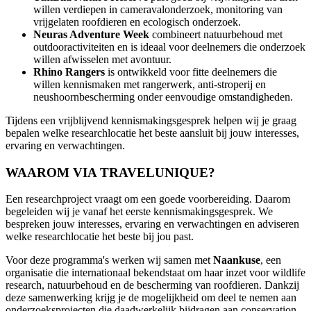
willen verdiepen in cameravalonderzoek, monitoring van
vrijgelaten roofdieren en ecologisch onderzoek.
Neuras Adventure Week
combineert natuurbehoud met
outdooractiviteiten en is ideaal voor deelnemers die onderzoek
willen afwisselen met avontuur.
Rhino Rangers
is ontwikkeld voor fitte deelnemers die
willen kennismaken met rangerwerk, anti-stroperij en
neushoornbescherming onder eenvoudige omstandigheden.
Tijdens een vrijblijvend kennismakingsgesprek helpen wij je graag
bepalen welke researchlocatie het beste aansluit bij jouw interesses,
ervaring en verwachtingen.
WAAROM VIA TRAVELUNIQUE?
Een researchproject vraagt om een goede voorbereiding. Daarom
begeleiden wij je vanaf het eerste kennismakingsgesprek. We
bespreken jouw interesses, ervaring en verwachtingen en adviseren
welke researchlocatie het beste bij jou past.
Voor deze programma's werken wij samen met
Naankuse
, een
organisatie die internationaal bekendstaat om haar inzet voor wildlife
research, natuurbehoud en de bescherming van roofdieren. Dankzij
deze samenwerking krijg je de mogelijkheid om deel te nemen aan
onderzoeksprojecten die daadwerkelijk bijdragen aan conservation