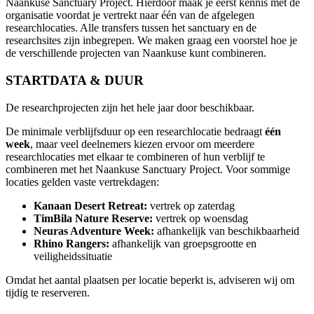
Naankuse Sanctuary Project. Hierdoor maak je eerst kennis met de
organisatie voordat je vertrekt naar één van de afgelegen
researchlocaties. Alle transfers tussen het sanctuary en de
researchsites zijn inbegrepen. We maken graag een voorstel hoe je
de verschillende projecten van Naankuse kunt combineren.
STARTDATA & DUUR
De researchprojecten zijn het hele jaar door beschikbaar.
De minimale verblijfsduur op een researchlocatie bedraagt
één
week
, maar veel deelnemers kiezen ervoor om meerdere
researchlocaties met elkaar te combineren of hun verblijf te
combineren met het Naankuse Sanctuary Project. Voor sommige
locaties gelden vaste vertrekdagen:
Kanaan Desert Retreat:
vertrek op zaterdag
TimBila Nature Reserve:
vertrek op woensdag
Neuras Adventure Week:
afhankelijk van beschikbaarheid
Rhino Rangers:
afhankelijk van groepsgrootte en
veiligheidssituatie
Omdat het aantal plaatsen per locatie beperkt is, adviseren wij om
tijdig te reserveren.