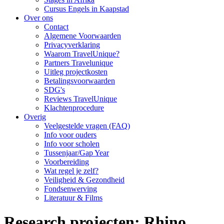
Cursus Engels in Kaapstad
Over ons
Contact
Algemene Voorwaarden
Privacyverklaring
Waarom TravelUnique?
Partners Travelunique
Uitleg projectkosten
Betalingsvoorwaarden
SDG's
Reviews TravelUnique
Klachtenprocedure
Overig
Veelgestelde vragen (FAQ)
Info voor ouders
Info voor scholen
Tussenjaar/Gap Year
Voorbereiding
Wat regel je zelf?
Veiligheid & Gezondheid
Fondsenwerving
Literatuur & Films
Research projecten: Rhino