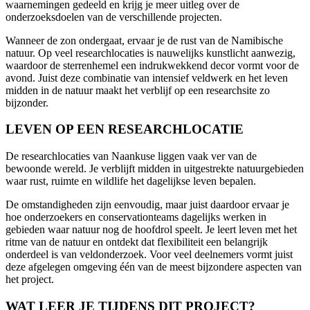
waarnemingen gedeeld en krijg je meer uitleg over de
onderzoeksdoelen van de verschillende projecten.
Wanneer de zon ondergaat, ervaar je de rust van de Namibische
natuur. Op veel researchlocaties is nauwelijks kunstlicht aanwezig,
waardoor de sterrenhemel een indrukwekkend decor vormt voor de
avond. Juist deze combinatie van intensief veldwerk en het leven
midden in de natuur maakt het verblijf op een researchsite zo
bijzonder.
LEVEN OP EEN RESEARCHLOCATIE
De researchlocaties van Naankuse liggen vaak ver van de
bewoonde wereld. Je verblijft midden in uitgestrekte natuurgebieden
waar rust, ruimte en wildlife het dagelijkse leven bepalen.
De omstandigheden zijn eenvoudig, maar juist daardoor ervaar je
hoe onderzoekers en conservationteams dagelijks werken in
gebieden waar natuur nog de hoofdrol speelt. Je leert leven met het
ritme van de natuur en ontdekt dat flexibiliteit een belangrijk
onderdeel is van veldonderzoek. Voor veel deelnemers vormt juist
deze afgelegen omgeving één van de meest bijzondere aspecten van
het project.
WAT LEER JE TIJDENS DIT PROJECT?