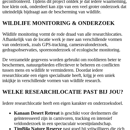
geconfronteerd. Tijdens dit project ontdek je dat iedere waarneming,
hoe klein ook, onderdeel kan zijn van een veel groter onderzoek dat
uiteindelijk bijdraagt aan de bescherming van wildlife.
WILDLIFE MONITORING & ONDERZOEK
Wildlife monitoring vormt de rode draad van alle researchlocaties.
Afhankelijk van de locatie werk je mee aan verschillende vormen
van onderzoek, zoals GPS-tracking, cameravalonderzoek,
gedragsobservaties, sporenonderzoek of ecologische monitoring.
De verzamelde gegevens worden gebruikt om roofdieren beter te
beschermen, natuurgebieden effectiever te beheren en conflicten
tussen mens en wildlife te verminderen. Doordat iedere
researchlocatie een eigen specialisatie heeft, krijg je een uniek
inkijkje in verschillende vormen van wildlife research.
WELKE RESEARCHLOCATIE PAST BIJ JOU?
Iedere researchlocatie heeft een eigen karakter en onderzoeksdoel.
Kanaan Desert Retreat
is geschikt voor deelnemers die
geïnteresseerd zijn in carnivoren, tracking en intensief
veldonderzoek in een spectaculair woestijnlandschap.
TimBila Nature Reserve
past goed bij vrijwilligers die zich