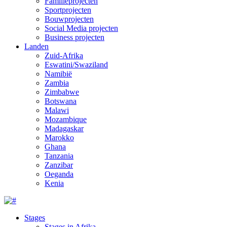
Familieprojecten
Sportprojecten
Bouwprojecten
Social Media projecten
Business projecten
Landen
Zuid-Afrika
Eswatini/Swaziland
Namibië
Zambia
Zimbabwe
Botswana
Malawi
Mozambique
Madagaskar
Marokko
Ghana
Tanzania
Zanzibar
Oeganda
Kenia
Stages
Stages in Afrika