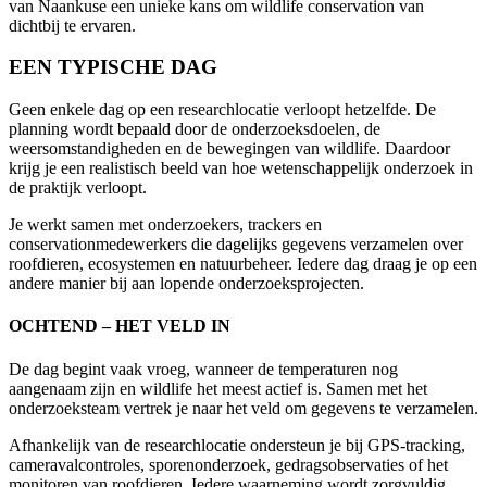
van Naankuse een unieke kans om wildlife conservation van
dichtbij te ervaren.
EEN TYPISCHE DAG
Geen enkele dag op een researchlocatie verloopt hetzelfde. De
planning wordt bepaald door de onderzoeksdoelen, de
weersomstandigheden en de bewegingen van wildlife. Daardoor
krijg je een realistisch beeld van hoe wetenschappelijk onderzoek in
de praktijk verloopt.
Je werkt samen met onderzoekers, trackers en
conservationmedewerkers die dagelijks gegevens verzamelen over
roofdieren, ecosystemen en natuurbeheer. Iedere dag draag je op een
andere manier bij aan lopende onderzoeksprojecten.
OCHTEND – HET VELD IN
De dag begint vaak vroeg, wanneer de temperaturen nog
aangenaam zijn en wildlife het meest actief is. Samen met het
onderzoeksteam vertrek je naar het veld om gegevens te verzamelen.
Afhankelijk van de researchlocatie ondersteun je bij GPS-tracking,
cameravalcontroles, sporenonderzoek, gedragsobservaties of het
monitoren van roofdieren. Iedere waarneming wordt zorgvuldig