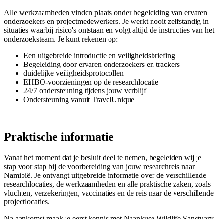
Alle werkzaamheden vinden plaats onder begeleiding van ervaren
onderzoekers en projectmedewerkers. Je werkt nooit zelfstandig in
situaties waarbij risico's ontstaan en volgt altijd de instructies van het
onderzoeksteam. Je kunt rekenen op:
Een uitgebreide introductie en veiligheidsbriefing
Begeleiding door ervaren onderzoekers en trackers
duidelijke veiligheidsprotocollen
EHBO-voorzieningen op de researchlocatie
24/7 ondersteuning tijdens jouw verblijf
Ondersteuning vanuit TravelUnique
Praktische informatie
Vanaf het moment dat je besluit deel te nemen, begeleiden wij je
stap voor stap bij de voorbereiding van jouw researchreis naar
Namibië. Je ontvangt uitgebreide informatie over de verschillende
researchlocaties, de werkzaamheden en alle praktische zaken, zoals
vluchten, verzekeringen, vaccinaties en de reis naar de verschillende
projectlocaties.
Na aankomst maak je eerst kennis met Naankuse Wildlife Sanctuary,