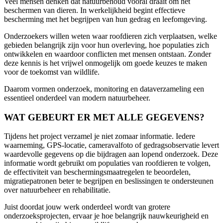
Veel mensen denken dat natuurbehoud vooral draait om het
beschermen van dieren. In werkelijkheid begint effectieve
bescherming met het begrijpen van hun gedrag en leefomgeving.
Onderzoekers willen weten waar roofdieren zich verplaatsen, welke
gebieden belangrijk zijn voor hun overleving, hoe populaties zich
ontwikkelen en waardoor conflicten met mensen ontstaan. Zonder
deze kennis is het vrijwel onmogelijk om goede keuzes te maken
voor de toekomst van wildlife.
Daarom vormen onderzoek, monitoring en dataverzameling een
essentieel onderdeel van modern natuurbeheer.
WAT GEBEURT ER MET ALLE GEGEVENS?
Tijdens het project verzamel je niet zomaar informatie. Iedere
waarneming, GPS-locatie, cameravalfoto of gedragsobservatie levert
waardevolle gegevens op die bijdragen aan lopend onderzoek. Deze
informatie wordt gebruikt om populaties van roofdieren te volgen,
de effectiviteit van beschermingsmaatregelen te beoordelen,
migratiepatronen beter te begrijpen en beslissingen te ondersteunen
over natuurbeheer en rehabilitatie.
Juist doordat jouw werk onderdeel wordt van grotere
onderzoeksprojecten, ervaar je hoe belangrijk nauwkeurigheid en