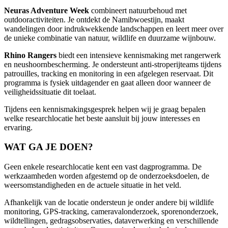
Neuras Adventure Week
combineert natuurbehoud met
outdooractiviteiten. Je ontdekt de Namibwoestijn, maakt
wandelingen door indrukwekkende landschappen en leert meer over
de unieke combinatie van natuur, wildlife en duurzame wijnbouw.
Rhino Rangers
biedt een intensieve kennismaking met rangerwerk
en neushoornbescherming. Je ondersteunt anti-stroperijteams tijdens
patrouilles, tracking en monitoring in een afgelegen reservaat. Dit
programma is fysiek uitdagender en gaat alleen door wanneer de
veiligheidssituatie dit toelaat.
Tijdens een kennismakingsgesprek helpen wij je graag bepalen
welke researchlocatie het beste aansluit bij jouw interesses en
ervaring.
WAT GA JE DOEN?
Geen enkele researchlocatie kent een vast dagprogramma. De
werkzaamheden worden afgestemd op de onderzoeksdoelen, de
weersomstandigheden en de actuele situatie in het veld.
Afhankelijk van de locatie ondersteun je onder andere bij wildlife
monitoring, GPS-tracking, cameravalonderzoek, sporenonderzoek,
wildtellingen, gedragsobservaties, dataverwerking en verschillende