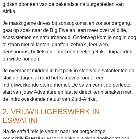
gidsen door één van de bekendste natuurgebieden van
Afrika.
Je maakt game drives bij zonsopkomst en zonsondergang,
gaat op zoek naar de Big Five en leert meer over wildlife,
ecosystemen en natuurbehoud. Onderweg kom je oog in oog
te staan met olifanten, giraffen, zebra's, leeuwen,
neushoorns, buffels en – met een beetje geluk – luipaarden
en wilde honden.
Je overnacht midden in het park in sfeervolle safaritenten en
sluit de dagen af rond het kampvuur onder een
indrukwekkende sterrenhemel. De safari vormt de perfecte
start van jouw Adventure en laat je direct kennismaken met
de indrukwekkende natuur van Zuid-Afrika.
2. VRIJWILLIGERSWERK IN
ESWATINI
Na de safari reis je verder naar het bergachtige
koninkrijk
Eswatini
, waar je enkele weken deelneemt aan