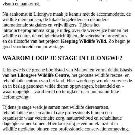
visum en aankomst.
Na aankomst in Lilongwe maak je kennis met de accommodatie, de
wildlife dierenartsen, de lokale begeleiders en de andere
internationale stagiaires en vrijwilligers. Tijdens het
introductieprogramma krijg je uitleg over de werkwijze binnen het
wildlife centre, de veiligheidsrichtlijnen, de veterinaire procedures
en de filosofie van het project:
Keeping Wildlife Wild
. Zo begin je
goed voorbereid aan jouw stage.
WAAROM LOOP JE STAGE IN LILONGWE?
Lilongwe is de groene hoofdstad van Malawi en vormt de thuisbasis
van het
Lilongwe Wildlife Centre
, het grootste wildlife rescue- en
rehabilitatiecentrum van het land. Hier worden gewonde, verweesde
en in beslag genomen wilde dieren opgevangen, behandeld en –
waar mogelijk – voorbereid op terugkeer naar hun natuurlijke
leefomgeving.
Tijdens je stage werk je samen met wildlife dierenartsen,
rehabilitatieteams en animal care professionals binnen een
organisatie waar veterinaire zorg, natuurbehoud en rehabilitatie
dagelijks samenkomen. Hierdoor krijg je een uniek inzicht in
wildlife medicine binnen een professionele conservationomgeving.