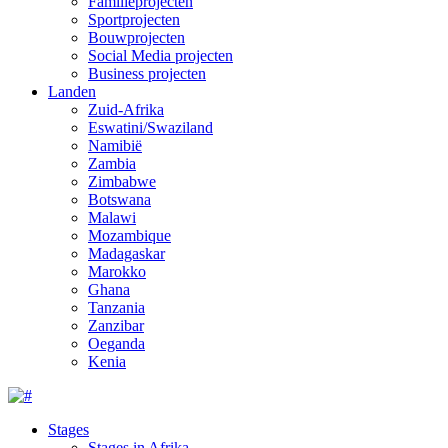
Familieprojecten
Sportprojecten
Bouwprojecten
Social Media projecten
Business projecten
Landen
Zuid-Afrika
Eswatini/Swaziland
Namibië
Zambia
Zimbabwe
Botswana
Malawi
Mozambique
Madagaskar
Marokko
Ghana
Tanzania
Zanzibar
Oeganda
Kenia
Stages
Stages in Afrika