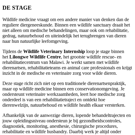
DE STAGE
Wildlife medicine vraagt om een andere manier van denken dan de
reguliere diergeneeskunde. Binnen een wildlife sanctuary draait het
niet alleen om medische behandelingen, maar ook om rehabilitatie,
gedrag, natuurbehoud en uiteindelijk het terugbrengen van dieren
naar hun natuurlijke leefomgeving.
Tijdens de
Wildlife Veterinary Internship
loop je stage binnen
het
Lilongwe Wildlife Centre
, het grootste wildlife rescue- en
rehabilitatiecentrum van Malawi. Je werkt samen met wildlife
dierenartsen, rehabilitatieteams en animal care professionals en krijgt
inzicht in de medische en veterinaire zorg voor wilde dieren.
Deze stage richt zich niet op een traditionele dierenartsenpraktijk,
maar op wildlife medicine binnen een conservationomgeving. Je
ondersteunt veterinaire werkzaamheden, leert hoe medische zorg
onderdeel is van een rehabilitatietraject en ontdekt hoe
dierenwelzijn, natuurbehoud en wildlife health elkaar versterken.
Afhankelijk van de aanwezige dieren, lopende behandeltrajecten en
jouw opleidingsniveau ondersteun je bij gezondheidscontroles,
diagnostiek, monitoring, anesthesie, chirurgische procedures,
rehabilitatie en wildlife husbandry. Daarbij werk je altijd onder