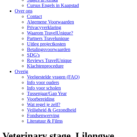
Cursus Engels in Kaapstad
Over ons
Contact
Algemene Voorwaarden
Privacyverklaring
Waarom TravelUnique?
Partners Travelunique
Uitleg projectkosten
Betalingsvoorwaarden
SDG's
Reviews TravelUnique
Klachtenprocedure
Overig
Veelgestelde vragen (FAQ)
Info voor ouders
Info voor scholen
Tussenjaar/Gap Year
Voorbereiding
Wat regel je zelf?
Veiligheid & Gezondheid
Fondsenwerving
Literatuur & Films
Veterinary stage, Lilongwe