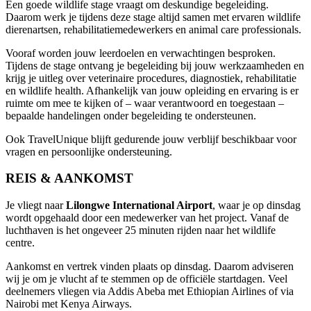
Een goede wildlife stage vraagt om deskundige begeleiding.
Daarom werk je tijdens deze stage altijd samen met ervaren wildlife
dierenartsen, rehabilitatiemedewerkers en animal care professionals.
Vooraf worden jouw leerdoelen en verwachtingen besproken.
Tijdens de stage ontvang je begeleiding bij jouw werkzaamheden en
krijg je uitleg over veterinaire procedures, diagnostiek, rehabilitatie
en wildlife health. Afhankelijk van jouw opleiding en ervaring is er
ruimte om mee te kijken of – waar verantwoord en toegestaan –
bepaalde handelingen onder begeleiding te ondersteunen.
Ook TravelUnique blijft gedurende jouw verblijf beschikbaar voor
vragen en persoonlijke ondersteuning.
REIS & AANKOMST
Je vliegt naar
Lilongwe International Airport
, waar je op dinsdag
wordt opgehaald door een medewerker van het project. Vanaf de
luchthaven is het ongeveer 25 minuten rijden naar het wildlife
centre.
Aankomst en vertrek vinden plaats op dinsdag. Daarom adviseren
wij je om je vlucht af te stemmen op de officiële startdagen. Veel
deelnemers vliegen via Addis Abeba met Ethiopian Airlines of via
Nairobi met Kenya Airways.