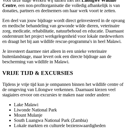
Voor deze stage werken wij samen met het
Lilongwe Wildlife
Centre
, een non-profitorganisatie die volledig afhankelijk is van
donaties, partners en deelnemers om haar werk voort te zetten.
Een deel van jouw bijdrage wordt direct geïnvesteerd in de opvang
en medische behandeling van gewonde wilde dieren, veterinaire
zorg, medicatie, rehabilitatie, natuurbehoud en educatie. Daarnaast
ondersteunt het project werkgelegenheid voor lokale medewerkers
en draagt het bij aan wildlife rescue-programma's in heel Malawi.
Je investeert daarmee niet alleen in een unieke veterinaire
buitenlandstage, maar levert ook een directe bijdrage aan de
bescherming van wildlife in Malawi.
VRIJE TIJD & EXCURSIES
Tijdens je vrije tijd kun je ontspannen binnen het wildlife centre of
de omgeving van Lilongwe verkennen. Daarnaast kiezen veel
stagiaires ervoor om excursies te maken naar onder andere:
Lake Malawi
Liwonde National Park
Mount Mulanje
South Luangwa National Park (Zambia)
Lokale markten en culturele bezienswaardigheden