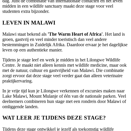
dag. Juist de combinatie van internationale contacten en het leven
midden in een wildlife sanctuary maakt deze stage voor veel
studenten extra bijzonder.
LEVEN IN MALAWI
Malawi staat bekend als
'The Warm Heart of Africa'
. Het land is
groen, gastvrij en veel minder toeristisch dan veel andere
bestemmingen in Zuidelijk Afrika. Daardoor ervaar je het dagelijkse
leven op een authentieke manier.
Tijdens je stage leef en werk je midden in het Lilongwe Wildlife
Centre. Je maakt niet alleen kennis met wildlife medicine, maar ook
met de natuur, cultuur en gastvrijheid van Malawi. Die combinatie
zorgt ervoor dat deze stage veel verder gaat dan alleen veterinaire
praktijkervaring.
In je vrije tijd kun je Lilongwe verkennen of excursies maken naar
Lake Malawi, Mount Mulanje of één van de nationale parken. Veel
deelnemers combineren hun stage met een rondreis door Malawi of
omliggende landen.
WAT LEER JE TIJDENS DEZE STAGE?
Tijdens deze stage ontwikkel je jezelf als toekomstig wildlife