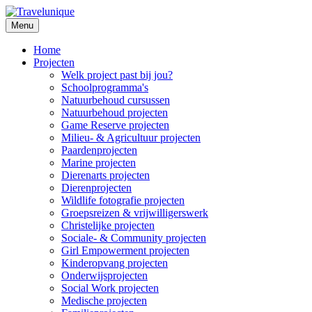
Menu
Home
Projecten
Welk project past bij jou?
Schoolprogramma's
Natuurbehoud cursussen
Natuurbehoud projecten
Game Reserve projecten
Milieu- & Agricultuur projecten
Paardenprojecten
Marine projecten
Dierenarts projecten
Dierenprojecten
Wildlife fotografie projecten
Groepsreizen & vrijwilligerswerk
Christelijke projecten
Sociale- & Community projecten
Girl Empowerment projecten
Kinderopvang projecten
Onderwijsprojecten
Social Work projecten
Medische projecten