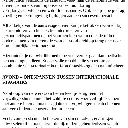
Na de lunch verschuift de aandacht vaak naar de rehabilitatie van de
dieren. Je ondersteunt bij observaties, monitoring,
verrijkingsactiviteiten en wildlife husbandry. Ook leer je hoe gedrag,
voeding en leefomgeving bijdragen aan een succesvol herstel.
Afhankelijk van de aanwezige dieren kun je betrokken worden bij
het monitoren van herstel, het interpreteren van
gezondheidsparameters, het voorbereiden van medicatie of het
ondersteunen van dieren die worden voorbereid op terugkeer naar
hun natuurlijke leefomgeving.
Hier ontdek je dat wildlife medicine veel verder gaat dan medische
behandelingen alleen. Succesvolle rehabilitatie vraagt om een
combinatie van veterinaire kennis, gedragsbiologie en natuurbeheer.
AVOND – ONTSPANNEN TUSSEN INTERNATIONALE
STAGIAIRS
Na afloop van de werkzaamheden keer je terug naar het
vrijwilligershuis binnen het wildlife centre. Hier verblijf je samen
met andere internationale stagiaires en vrijwilligers die deelnemen
aan verschillende conservationprojecten.
Veel avonden staan in het teken van samen koken, ervaringen
uitwisselen of napraten over de bijzondere gebeurtenissen van de